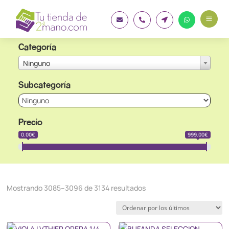
a




Categoría
Ninguno
Subcategoría
Precio
0.00€
999.00€
Ordenado
Mostrando 3085–3096 de 3134 resultados
por
los
últimos