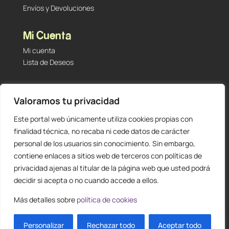
Envíos y Devoluciones
Mi Cuenta
Mi cuenta
Lista de Deseos
Contacto
Valoramos tu privacidad
Tu Tienda de Segunda Mano, Sambara #101 (Madrid,
28027 – España)
Este portal web únicamente utiliza cookies propias con
912 60 05 55
|
+34 601 23 09 14
finalidad técnica, no recaba ni cede datos de carácter
info@staging.tutiendadesegundamano.com
personal de los usuarios sin conocimiento. Sin embargo,
contiene enlaces a sitios web de terceros con políticas de
privacidad ajenas al titular de la página web que usted podrá
decidir si acepta o no cuando accede a ellos.
Más detalles sobre
política de cookies
0
ES
Personalizar
Rechazar todo
Aceptar todo
Diseño y creación web by
Publydea
© |
Todos los derechos reservados