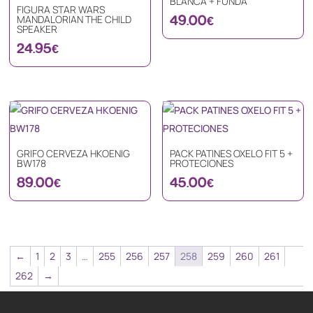
BLANCA + FUNDA
FIGURA STAR WARS
49.00
€
MANDALORIAN THE CHILD
SPEAKER
24.95
€
GRIFO CERVEZA HKOENIG
PACK PATINES OXELO FIT 5 +
BW178
PROTECIONES
89.00
€
45.00
€
←
1
2
3
…
255
256
257
258
259
260
261
262
→