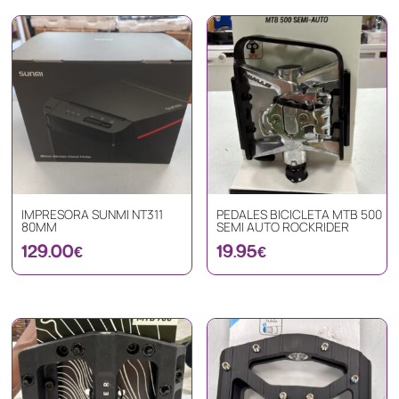
IMPRESORA SUNMI NT311
PEDALES BICICLETA MTB 500
80MM
SEMI AUTO ROCKRIDER
129.00
€
19.95
€