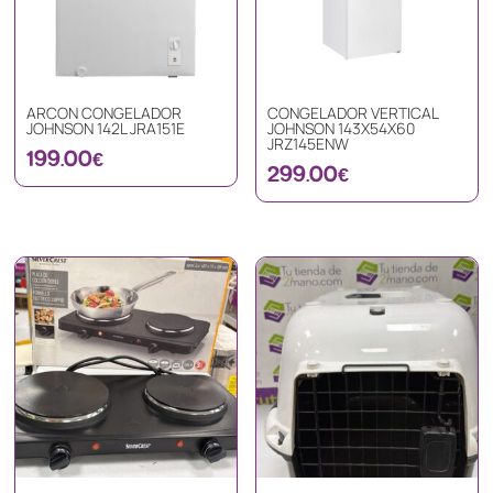
ARCON CONGELADOR
CONGELADOR VERTICAL
JOHNSON 142L JRA151E
JOHNSON 143X54X60
JRZ145ENW
199.00
€
299.00
€