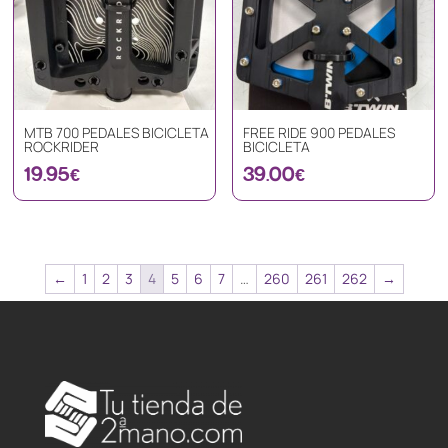
MTB 700 PEDALES BICICLETA
FREE RIDE 900 PEDALES
ROCKRIDER
BICICLETA
19.95
€
39.00
€
←
1
2
3
4
5
6
7
…
260
261
262
→