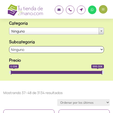
a




Categoría
Ninguno
Subcategoría
Precio
0.00€
999.00€
Ordenado
Mostrando 37–48 de 3134 resultados
por
los
últimos