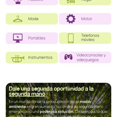
Moda
Motor
Telefonos
Portátiles
móviles
Videoconsolas y
Instrumentos
videojuegos
Dale una segunda oportunidad a la
segunda mano
En un mundo donde la preocupación por el
medio
ambiente
está en aumento, la compra de segunda mano
emerge como una
poderosa solución
. Cada producto que
encuentra un nuevo hogar en lugar de terminar en un