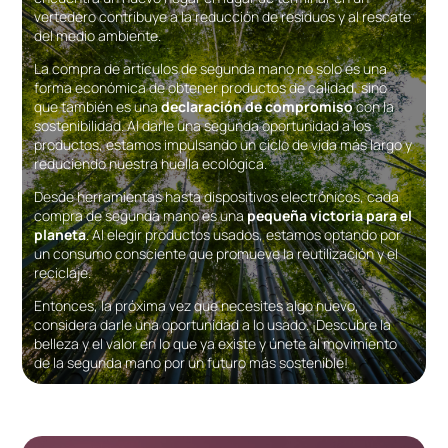
vertedero contribuye a la reducción de residuos y al rescate
del medio ambiente.
La compra de artículos de segunda mano no solo es una
forma económica de obtener productos de calidad, sino
que también es una
declaración de compromiso
con la
sostenibilidad. Al darle una segunda oportunidad a los
productos, estamos impulsando un ciclo de vida más largo y
reduciendo nuestra huella ecológica.
Desde herramientas hasta dispositivos electrónicos, cada
compra de segunda mano es una
pequeña victoria para el
planeta
. Al elegir productos usados, estamos optando por
un consumo consciente que promueve la reutilización y el
reciclaje.
Entonces, la próxima vez que necesites algo nuevo,
considera darle una oportunidad a lo usado. ¡Descubre la
belleza y el valor en lo que ya existe y únete al movimiento
de la segunda mano por un futuro más sostenible!