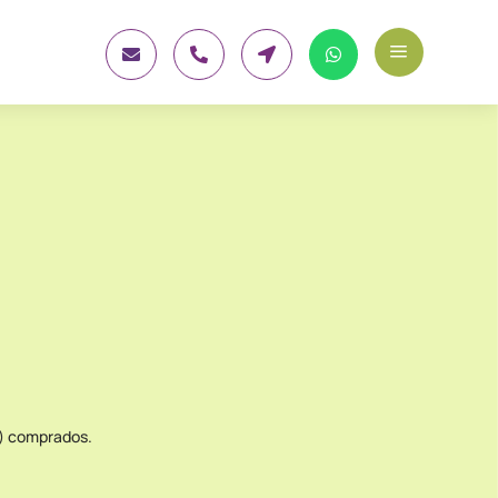
a




s) comprados.