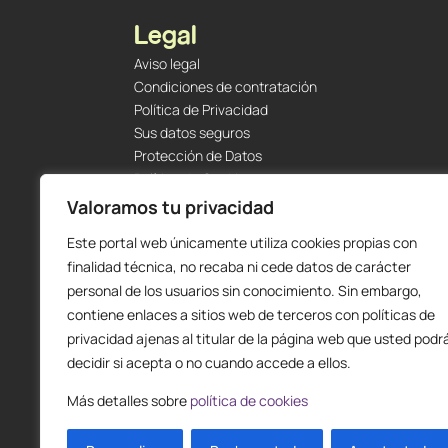
Legal
Aviso legal
Condiciones de contratación
Política de Privacidad
Sus datos seguros
Protección de Datos
Política de Cookies
Envíos y Devoluciones
Valoramos tu privacidad
Este portal web únicamente utiliza cookies propias con
finalidad técnica, no recaba ni cede datos de carácter
personal de los usuarios sin conocimiento. Sin embargo,
contiene enlaces a sitios web de terceros con políticas de
privacidad ajenas al titular de la página web que usted podr
decidir si acepta o no cuando accede a ellos.
Más detalles sobre
política de cookies