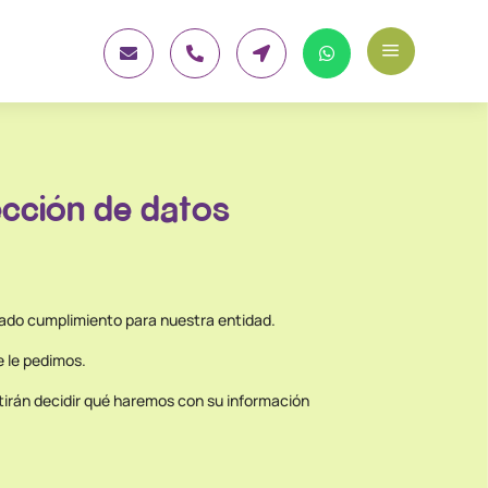
a




ección de datos
gado cumplimiento para nuestra entidad.
 le pedimos.
itirán decidir qué haremos con su información