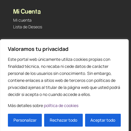
Mi Cuenta
Mi cuenta
Lista de Deseos
Contacto
Valoramos tu privacidad
Tu Tienda de Segunda Mano, Sambara #101 (Madrid,
28027 – España)
Este portal web únicamente utiliza cookies propias con
912 60 05 55
|
+34 601 23 09 14
finalidad técnica, no recaba ni cede datos de carácter
info@staging.tutiendadesegundamano.com
personal de los usuarios sin conocimiento. Sin embargo,
contiene enlaces a sitios web de terceros con políticas de
privacidad ajenas al titular de la página web que usted podrá
decidir si acepta o no cuando accede a ellos.
Más detalles sobre
política de cookies
0
ES
Personalizar
Rechazar todo
Aceptar todo
Diseño y creación web by
Publydea
© |
Todos los derechos reservados