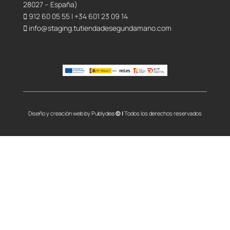
28027 – España)
912 60 05 55
|
+34 601 23 09 14
info@staging.tutiendadesegundamano.com
Diseño y creación web by
Publydea
© |
Todos los derechos reservados