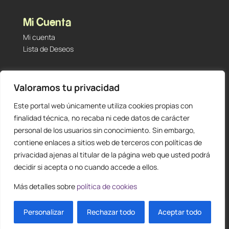
Mi Cuenta
Mi cuenta
Lista de Deseos
Contacto
Valoramos tu privacidad
Tu Tienda de Segunda Mano, Sambara #101 (Madrid,
28027 – España)
Este portal web únicamente utiliza cookies propias con
912 60 05 55
|
+34 601 23 09 14
finalidad técnica, no recaba ni cede datos de carácter
info@staging.tutiendadesegundamano.com
personal de los usuarios sin conocimiento. Sin embargo,
contiene enlaces a sitios web de terceros con políticas de
privacidad ajenas al titular de la página web que usted podrá
decidir si acepta o no cuando accede a ellos.
Más detalles sobre
política de cookies
0
ES
Personalizar
Rechazar todo
Aceptar todo
Diseño y creación web by
Publydea
© |
Todos los derechos reservados