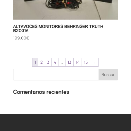
ALTAVOCES MONITORES BEHRINGER TRUTH
B2031A
199.00
€
1
2
3
4
…
13
14
15
→
Comentarios recientes