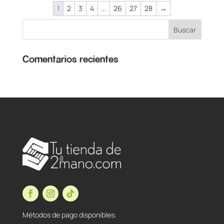
1
2
3
4
…
26
27
28
→
Comentarios recientes
Métodos de pago disponibles: