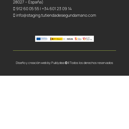
28027 – España)
912 60 05 55
|
+34 601 23 09 14
info@staging.tutiendadesegundamano.com
Diseño y creación web by
Publydea
© |
Todos los derechos reservados