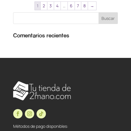
1
2
3
4
…
6
7
8
→
Comentarios recientes
Métodos de pago disponibles: