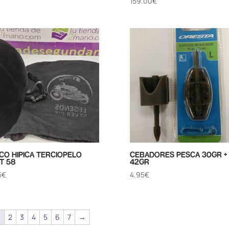
159.00
€
CO HIPICA TERCIOPELO
CEBADORES PESCA 30GR +
T 58
42GR
5
€
4.95
€
1
2
3
4
5
6
7
→