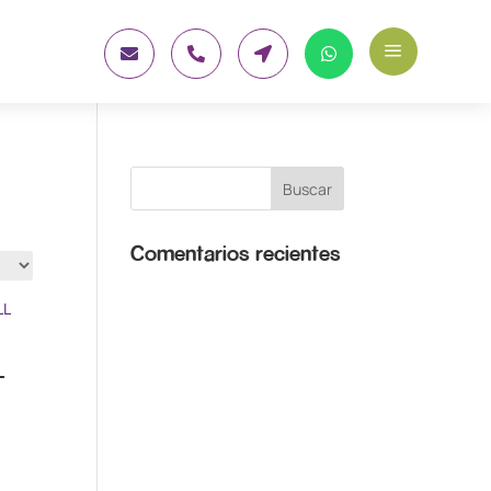
a




Comentarios recientes
L