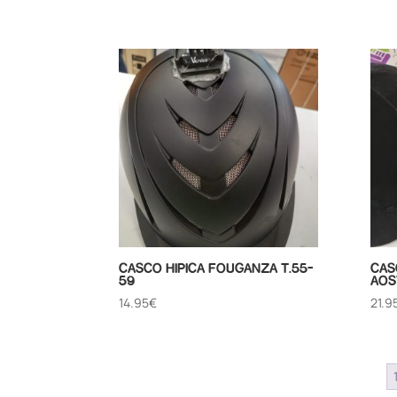
CASCO HIPICA FOUGANZA T.55-
CAS
59
AOS
14.95
€
21.9