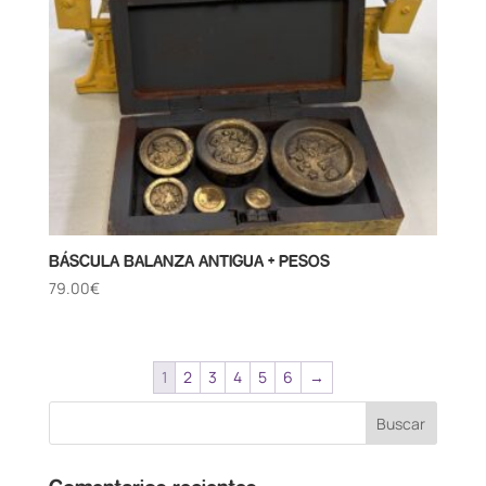
BÁSCULA BALANZA ANTIGUA + PESOS
79.00
€
1
2
3
4
5
6
→