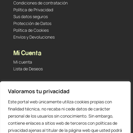
Condiciones de contratación
Política de Privacidad
Sus datos seguros
Protección de Datos
Política de Cookies
Envíos y Devoluciones
Mi Cuenta
Mi cuenta
Lista de Deseos
Contacto
Valoramos tu privacidad
Tu Tienda de Segunda Mano, Sambara #101 (Madrid,
28027 – España)
Este portal web únicamente utiliza cookies propias con
912 60 05 55
|
+34 601 23 09 14
finalidad técnica, no recaba ni cede datos de carácter
info@staging.tutiendadesegundamano.com
personal de los usuarios sin conocimiento. Sin embargo,
contiene enlaces a sitios web de terceros con políticas de
privacidad ajenas al titular de la página web que usted podrá