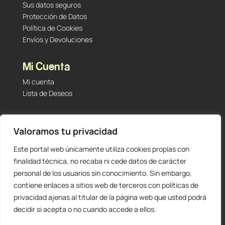
Sus datos seguros
Protección de Datos
Política de Cookies
Envíos y Devoluciones
Mi Cuenta
Mi cuenta
Lista de Deseos
Contacto
Valoramos tu privacidad
Tu Tienda de Segunda Mano, Sambara #101 (Madrid,
28027 – España)
Este portal web únicamente utiliza cookies propias con
912 60 05 55
|
+34 601 23 09 14
finalidad técnica, no recaba ni cede datos de carácter
info@staging.tutiendadesegundamano.com
personal de los usuarios sin conocimiento. Sin embargo,
contiene enlaces a sitios web de terceros con políticas de
privacidad ajenas al titular de la página web que usted podrá
decidir si acepta o no cuando accede a ellos.