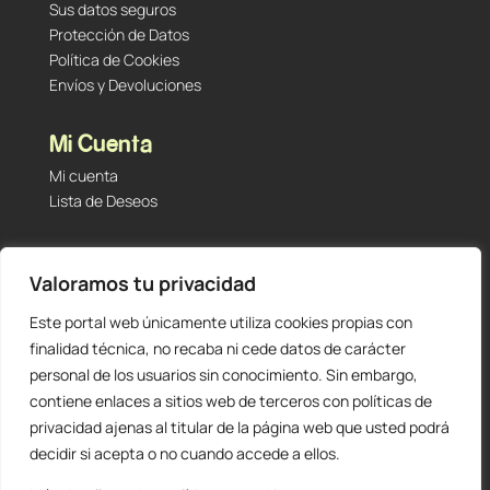
Sus datos seguros
Protección de Datos
Política de Cookies
Envíos y Devoluciones
Mi Cuenta
Mi cuenta
Lista de Deseos
Contacto
Valoramos tu privacidad
Tu Tienda de Segunda Mano, Sambara #101 (Madrid,
28027 – España)
Este portal web únicamente utiliza cookies propias con
912 60 05 55
|
+34 601 23 09 14
finalidad técnica, no recaba ni cede datos de carácter
info@staging.tutiendadesegundamano.com
personal de los usuarios sin conocimiento. Sin embargo,
contiene enlaces a sitios web de terceros con políticas de
privacidad ajenas al titular de la página web que usted podrá
decidir si acepta o no cuando accede a ellos.