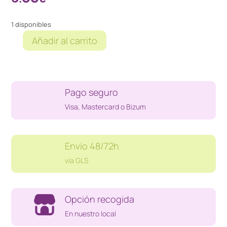
1 disponibles
Añadir al carrito
ADAPTADOR
CARGADOR
HP
PORTATIL
Pago seguro
cantidad
Visa, Mastercard o Bizum
Envío 48/72h
vía GLS
Opción recogida
En nuestro local