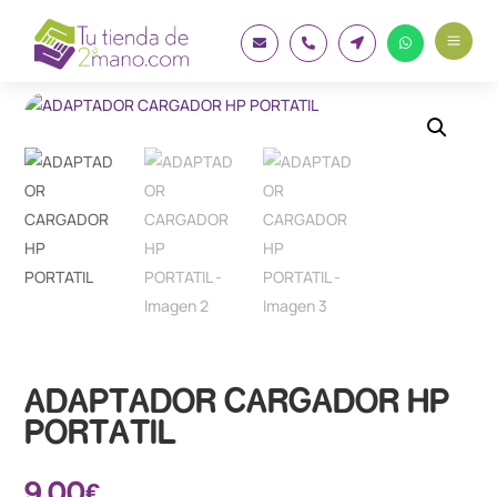
a




ADAPTADOR CARGADOR HP
PORTATIL
9.00
€