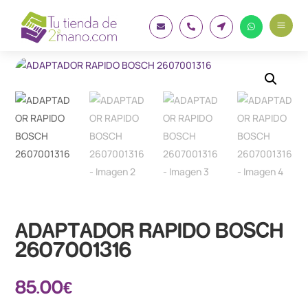
a




ADAPTADOR RAPIDO BOSCH
2607001316
85.00
€