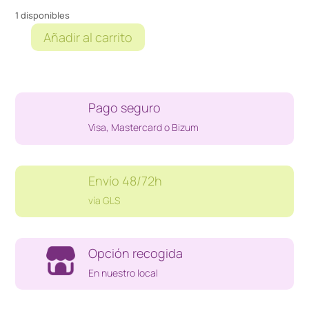
1 disponibles
Añadir al carrito
ADAPTADOR
RAPIDO
BOSCH
2607001316
Pago seguro
cantidad
Visa, Mastercard o Bizum
Envío 48/72h
vía GLS
Opción recogida
En nuestro local