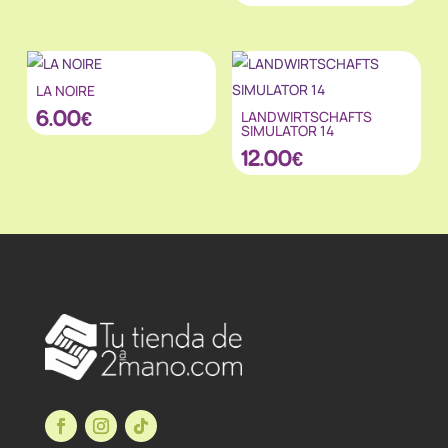
LA NOIRE
6.00
€
LANDWIRTSCHAFTS
SIMULATOR 14
12.00
€