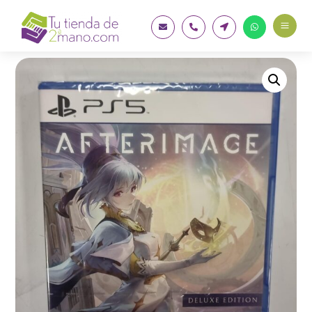
a



