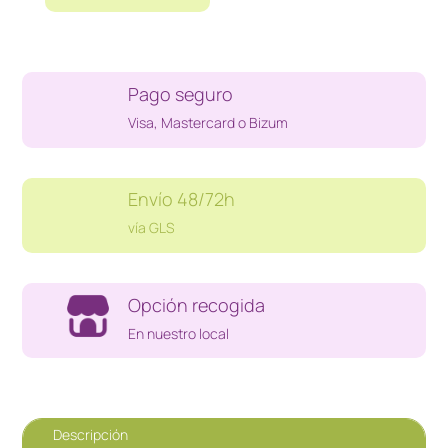
AFTERIMAGE
DELUXE
EDITION
PS5
Pago seguro
cantidad
Visa, Mastercard o Bizum
Envío 48/72h
vía GLS
Opción recogida
En nuestro local
Descripción