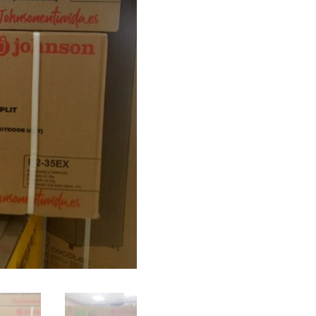
35
UNIDAD
EXTERIOR
+
UNIDAD
INTERIOR
cantidad