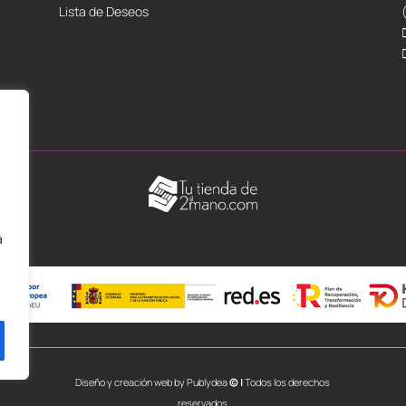
Lista de Deseos
á
Diseño y creación web by
Publydea
© |
Todos los derechos
reservados