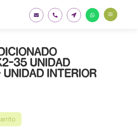
a




DICIONADO
2-35 UNIDAD
+ UNIDAD INTERIOR
carrito