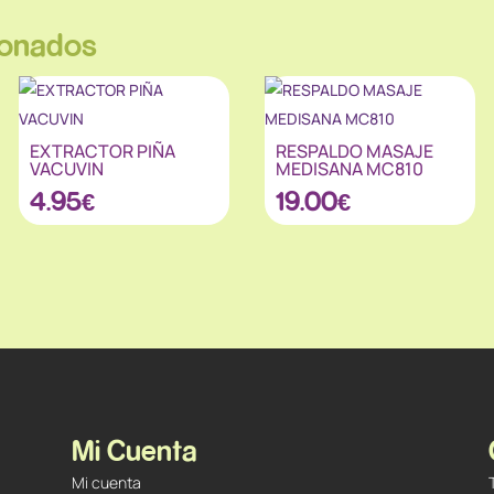
ionados
EXTRACTOR PIÑA
RESPALDO MASAJE
VACUVIN
MEDISANA MC810
4.95
€
19.00
€
Mi Cuenta
Mi cuenta