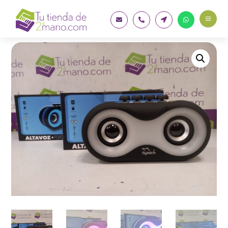
a



