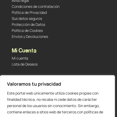
Aviso legal
Condiciones de contratación
Política de Privacidad
Sus datos seguros
Protección de Datos
Política de Cookies
Envíos y Devoluciones
Mi Cuenta
Mi cuenta
Lista de Deseos
Contacto
Valoramos tu privacidad
Tu Tienda de Segunda Mano, Sambara #101 (Madrid,
28027 – España)
Este portal web únicamente utiliza cookies propias con
912 60 05 55
|
+34 601 23 09 14
finalidad técnica, no recaba ni cede datos de carácter
info@staging.tutiendadesegundamano.com
personal de los usuarios sin conocimiento. Sin embargo,
contiene enlaces a sitios web de terceros con políticas de