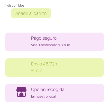
1 disponibles
Añadir al carrito
AMPLIFICADOR
PHILIPS
SBCAH1000
cantidad
Pago seguro
Visa, Mastercard o Bizum
Envío 48/72h
vía GLS
Opción recogida
En nuestro local