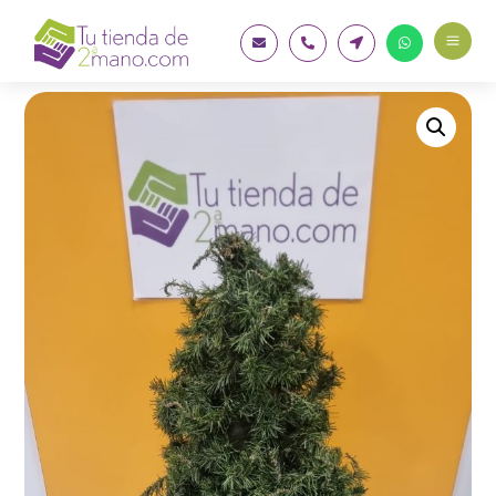
a



