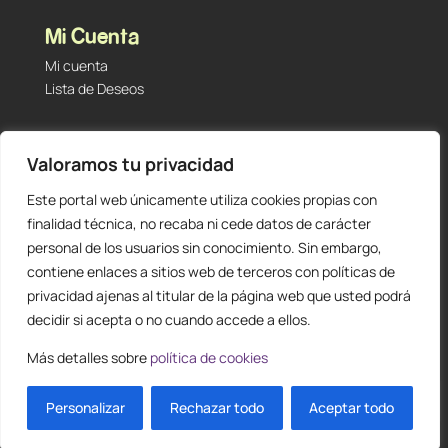
Mi Cuenta
Mi cuenta
Lista de Deseos
Contacto
Valoramos tu privacidad
Tu Tienda de Segunda Mano, Sambara #101 (Madrid,
28027 – España)
Este portal web únicamente utiliza cookies propias con
912 60 05 55
|
+34 601 23 09 14
finalidad técnica, no recaba ni cede datos de carácter
info@staging.tutiendadesegundamano.com
personal de los usuarios sin conocimiento. Sin embargo,
contiene enlaces a sitios web de terceros con políticas de
privacidad ajenas al titular de la página web que usted podrá
decidir si acepta o no cuando accede a ellos.
Más detalles sobre
política de cookies
0
ES
Personalizar
Rechazar todo
Aceptar todo
Diseño y creación web by
Publydea
© |
Todos los derechos reservados