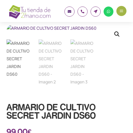
a




ARMARIO DE CULTIVO
SECRET JARDIN DS60
99.00
€