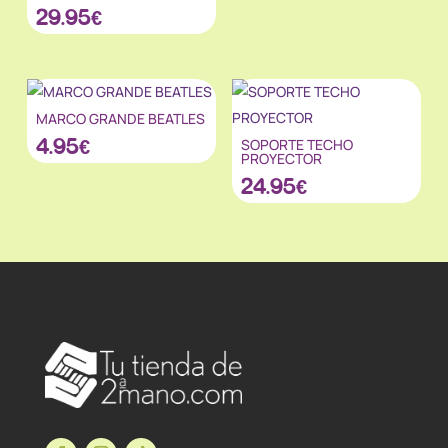
29.95
€
MARCO GRANDE BEATLES
4.95
€
SOPORTE TECHO
PROYECTOR
24.95
€