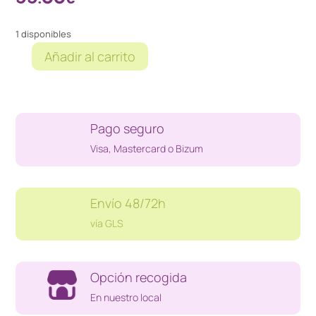
1 disponibles
Añadir al carrito
ARMARIO
DE
CULTIVO
SECRET
Pago seguro
JARDIN
DS60
Visa, Mastercard o Bizum
cantidad
Envío 48/72h
vía GLS
Opción recogida
En nuestro local