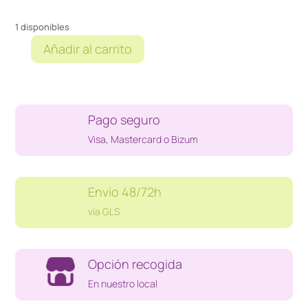
1 disponibles
Añadir al carrito
ARSENE
LUPIN
ONCE
A
Pago seguro
THIEF
SWITCH
Visa, Mastercard o Bizum
(PRECINTADO)
cantidad
Envío 48/72h
vía GLS
Opción recogida
En nuestro local