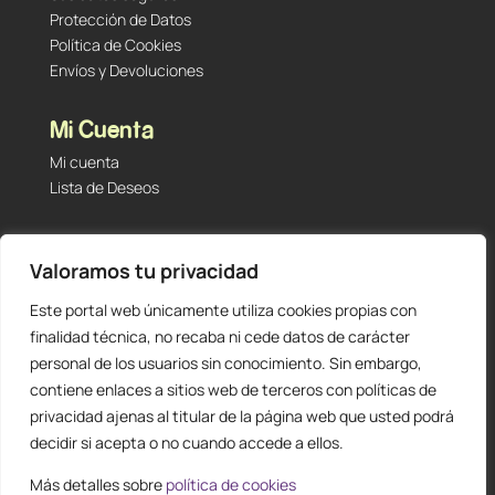
Protección de Datos
Política de Cookies
Envíos y Devoluciones
Mi Cuenta
Mi cuenta
Lista de Deseos
Contacto
Valoramos tu privacidad
Tu Tienda de Segunda Mano, Sambara #101 (Madrid,
28027 – España)
Este portal web únicamente utiliza cookies propias con
912 60 05 55
|
+34 601 23 09 14
finalidad técnica, no recaba ni cede datos de carácter
info@staging.tutiendadesegundamano.com
personal de los usuarios sin conocimiento. Sin embargo,
contiene enlaces a sitios web de terceros con políticas de
privacidad ajenas al titular de la página web que usted podrá
decidir si acepta o no cuando accede a ellos.
Más detalles sobre
política de cookies