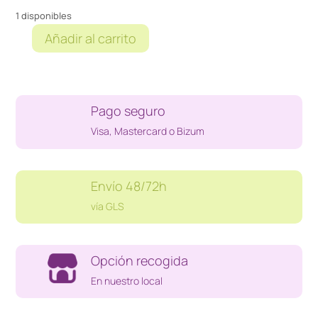
1 disponibles
Añadir al carrito
AURICULARES
PLATRONICS
HW520
cantidad
Pago seguro
Visa, Mastercard o Bizum
Envío 48/72h
vía GLS
Opción recogida
En nuestro local