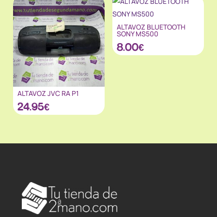
ALTAVOZ BLUETOOTH
SONY MS500
8.00
€
ALTAVOZ JVC RA P1
24.95
€