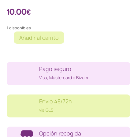
10.00
€
1 disponibles
Añadir al carrito
BODERLANDS
3
PS4
cantidad
Pago seguro
Visa, Mastercard o Bizum
Envío 48/72h
vía GLS
Opción recogida