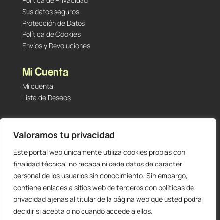
Política de Privacidad
Sus datos seguros
Protección de Datos
Política de Cookies
Envíos y Devoluciones
Mi Cuenta
Mi cuenta
Lista de Deseos
Contacto
Valoramos tu privacidad
Tu Tienda de Segunda Mano, Sambara #101 (Madrid,
28027 – España)
Este portal web únicamente utiliza cookies propias con
912 60 05 55
|
+34 601 23 09 14
finalidad técnica, no recaba ni cede datos de carácter
info@staging.tutiendadesegundamano.com
personal de los usuarios sin conocimiento. Sin embargo,
contiene enlaces a sitios web de terceros con políticas de
privacidad ajenas al titular de la página web que usted podrá
decidir si acepta o no cuando accede a ellos.