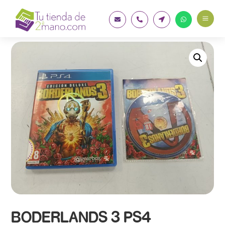
a




BODERLANDS 3 PS4