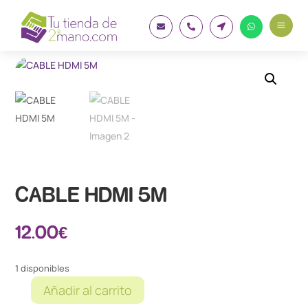
a




CABLE HDMI 5M
12.00
€
1 disponibles
Añadir al carrito
CABLE