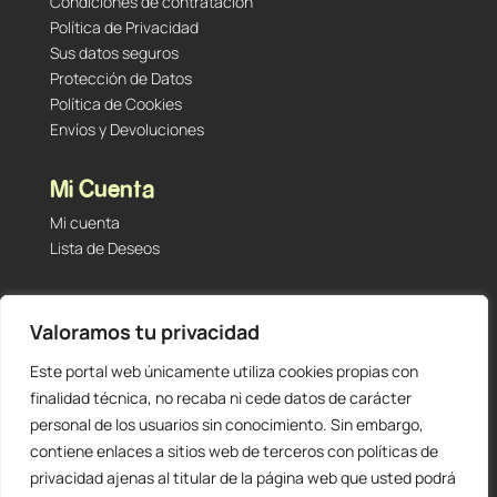
Condiciones de contratación
Política de Privacidad
Sus datos seguros
Protección de Datos
Política de Cookies
Envíos y Devoluciones
Mi Cuenta
Mi cuenta
Lista de Deseos
Contacto
Valoramos tu privacidad
Tu Tienda de Segunda Mano, Sambara #101 (Madrid,
28027 – España)
Este portal web únicamente utiliza cookies propias con
912 60 05 55
|
+34 601 23 09 14
finalidad técnica, no recaba ni cede datos de carácter
info@staging.tutiendadesegundamano.com
personal de los usuarios sin conocimiento. Sin embargo,
contiene enlaces a sitios web de terceros con políticas de
privacidad ajenas al titular de la página web que usted podrá