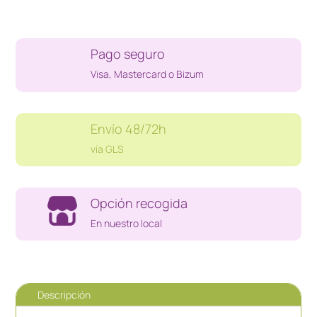
HDMI
5M
cantidad
Pago seguro
Visa, Mastercard o Bizum
Envío 48/72h
vía GLS
Opción recogida
En nuestro local
Descripción