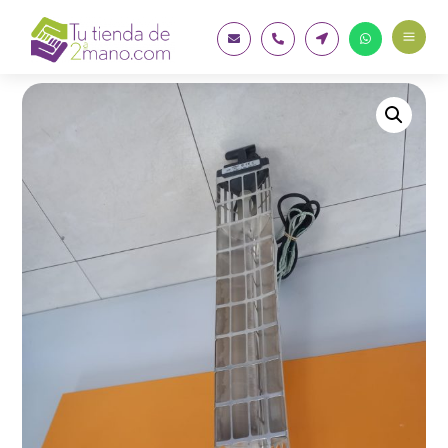
a



