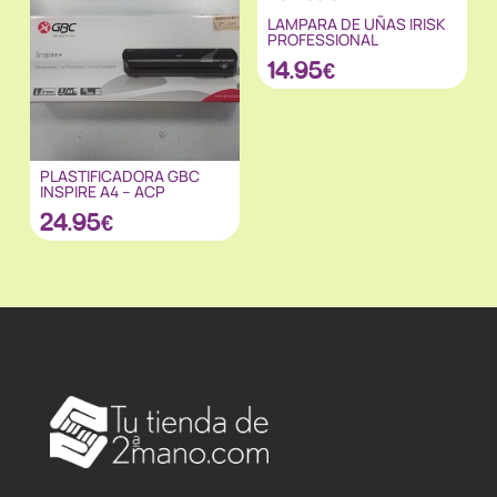
LAMPARA DE UÑAS IRISK
PROFESSIONAL
14.95
€
PLASTIFICADORA GBC
INSPIRE A4 – ACP
24.95
€