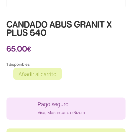
CANDADO ABUS GRANIT X
PLUS 540
65.00
€
1 disponibles
Añadir al carrito
CANDADO
ABUS
GRANIT
X
Pago seguro
PLUS
540
Visa, Mastercard o Bizum
cantidad