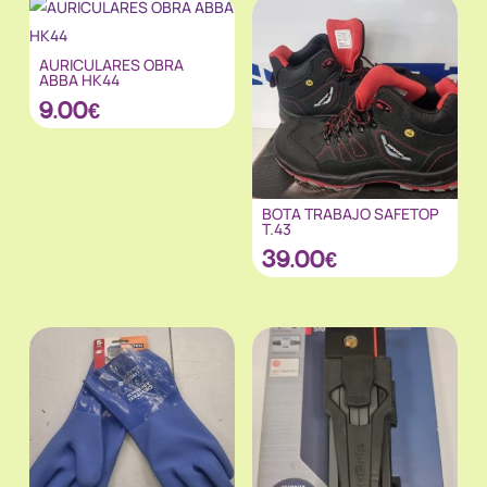
AURICULARES OBRA
ABBA HK44
9.00
€
BOTA TRABAJO SAFETOP
T.43
39.00
€