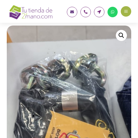
a



