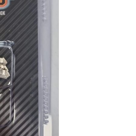
815
cantidad