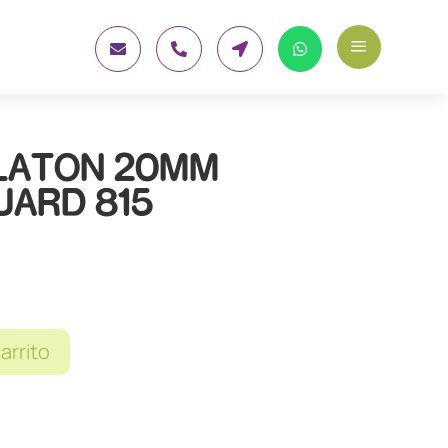
a




LATON 20MM
UARD 815
carrito