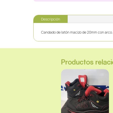
Descripción
Candado de latón macizo de 20mm con arco. M
Productos relac