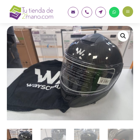
a



