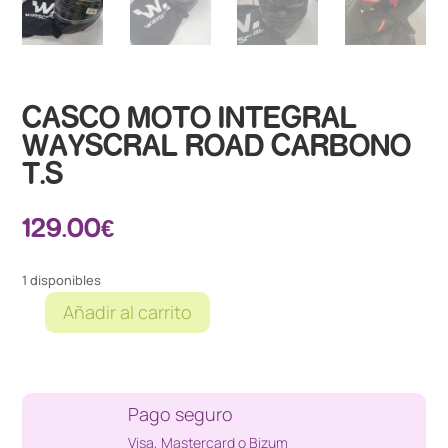
CASCO MOTO INTEGRAL
WAYSCRAL ROAD CARBONO
T.S
129.00
€
1 disponibles
Añadir al carrito
CASCO
MOTO
INTEGRAL
WAYSCRAL
Pago seguro
ROAD
CARBONO
Visa, Mastercard o Bizum