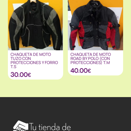
CHAQUETA DE MOTO
CHAQUETA DE MOTO
TUZO CON
ROAD BY POLO (CON
PROTECCIONES Y FORRO
PROTECCIONES) T.M
T.S
40.00
€
30.00
€