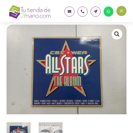
a



