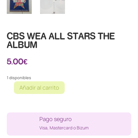
CBS WEA ALL STARS THE
ALBUM
5.00
€
1 disponibles
Añadir al carrito
CBS
WEA
ALL
STARS
Pago seguro
THE
ALBUM
Visa, Mastercard o Bizum
cantidad