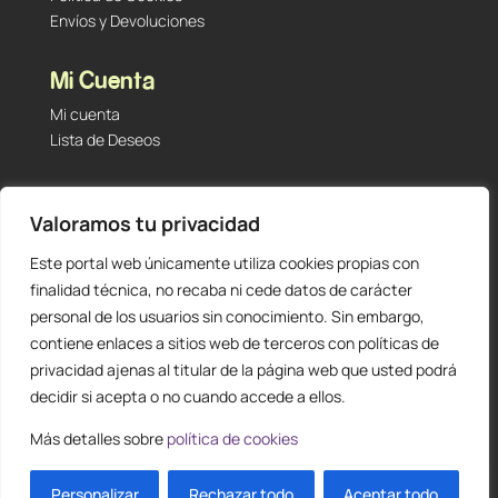
Envíos y Devoluciones
Mi Cuenta
Mi cuenta
Lista de Deseos
Contacto
Valoramos tu privacidad
Tu Tienda de Segunda Mano, Sambara #101 (Madrid,
28027 – España)
Este portal web únicamente utiliza cookies propias con
912 60 05 55
|
+34 601 23 09 14
finalidad técnica, no recaba ni cede datos de carácter
info@staging.tutiendadesegundamano.com
personal de los usuarios sin conocimiento. Sin embargo,
contiene enlaces a sitios web de terceros con políticas de
privacidad ajenas al titular de la página web que usted podrá
decidir si acepta o no cuando accede a ellos.
Más detalles sobre
política de cookies
0
ES
Personalizar
Diseño y creación web by
Rechazar todo
Publydea
© |
Todos los derechos reservados
Aceptar todo