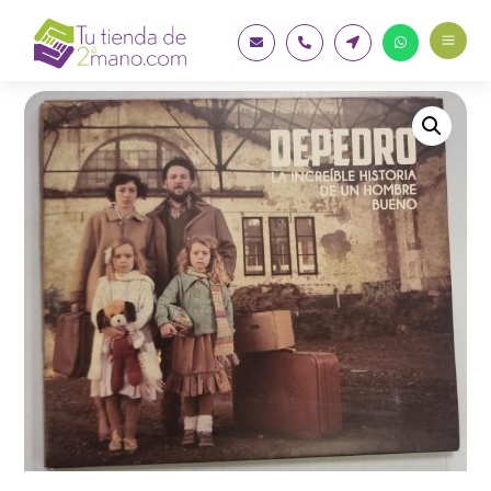
a



