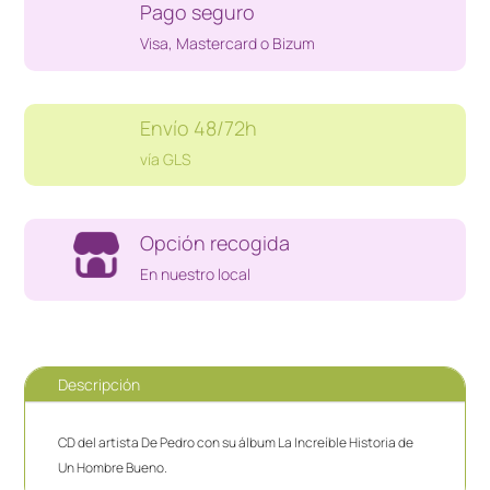
Pago seguro
INCREIBLE
HISTORIA
Visa, Mastercard o Bizum
DE
UN
HOMBRE
Envío 48/72h
BUENO
vía GLS
cantidad
Opción recogida
En nuestro local
Descripción
CD del artista De Pedro con su álbum La Increíble Historia de
Un Hombre Bueno.