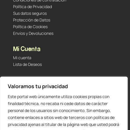
Política de Privacidad
Sus datos seguros
Protección de Datos
Política de Cookies
Envíos y Devoluciones
Mi Cuenta
Mi cuenta
Lista de Deseos
Contacto
Valoramos tu privacidad
Tu Tienda de Segunda Mano, Sambara #101 (Madrid,
28027 – España)
Este portal web únicamente utiliza cookies propias con
912 60 05 55
|
+34 601 23 09 14
finalidad técnica, no recaba ni cede datos de carácter
info@staging.tutiendadesegundamano.com
personal de los usuarios sin conocimiento. Sin embargo,
contiene enlaces a sitios web de terceros con políticas de
privacidad ajenas al titular de la página web que usted podrá