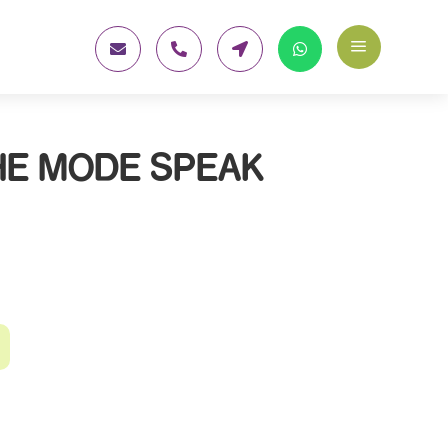
a




HE MODE SPEAK