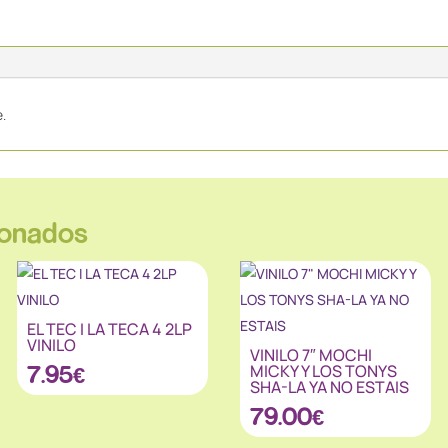
.
ionados
EL TEC I LA TECA 4 2LP
VINILO
VINILO 7″ MOCHI
7.95
€
MICKY Y LOS TONYS
SHA-LA YA NO ESTAIS
79.00
€