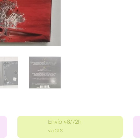
AND
SPELL
cantidad
Envío 48/72h
vía GLS