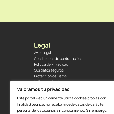
Legal
Aviso legal
Condiciones de contratación
Política de Privacidad
Sus datos seguros
Protección de Datos
Política de Cookies
Envíos y Devoluciones
Valoramos tu privacidad
Este portal web únicamente utiliza cookies propias con
finalidad técnica, no recaba ni cede datos de carácter
personal de los usuarios sin conocimiento. Sin embargo,