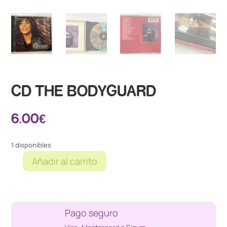
CD THE BODYGUARD
6.00
€
1 disponibles
Añadir al carrito
CD
THE
BODYGUARD
cantidad
Pago seguro