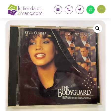
a



