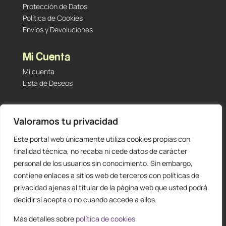
Protección de Datos
Política de Cookies
Envíos y Devoluciones
Mi Cuenta
Mi cuenta
Lista de Deseos
Contacto
Valoramos tu privacidad
Tu Tienda de Segunda Mano, Sambara #101 (Madrid,
28027 – España)
Este portal web únicamente utiliza cookies propias con
912 60 05 55
|
+34 601 23 09 14
finalidad técnica, no recaba ni cede datos de carácter
info@staging.tutiendadesegundamano.com
personal de los usuarios sin conocimiento. Sin embargo,
contiene enlaces a sitios web de terceros con políticas de
privacidad ajenas al titular de la página web que usted podrá
decidir si acepta o no cuando accede a ellos.
Más detalles sobre
política de cookies
0