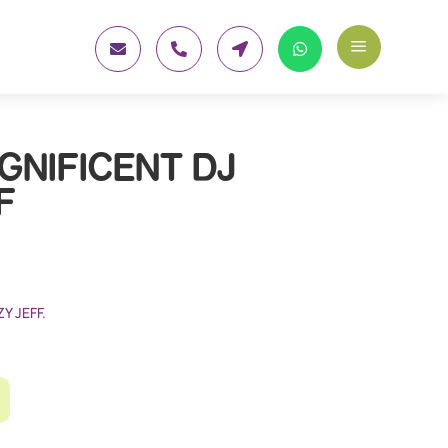
a




GNIFICENT DJ
F
Y JEFF.