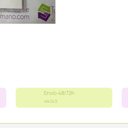
MAGNIFICENT
DJ
JAZZY
JEFF
cantidad
Envío 48/72h
vía GLS