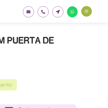
a




M PUERTA DE
carrito