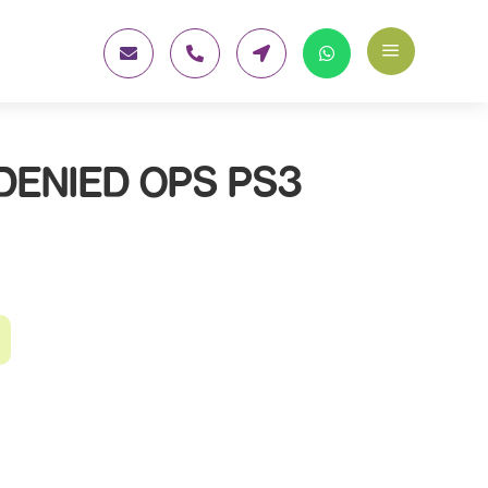
a




DENIED OPS PS3