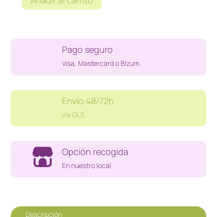
Añadir al carrito
CONSOLA
PS
ONE
SLIM
Pago seguro
cantidad
Visa, Mastercard o Bizum
Envío 48/72h
vía GLS
Opción recogida
En nuestro local
Descripción