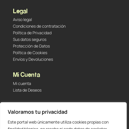
Legal
Aviso legal
Condiciones de contratación
Política de Privacidad
Sus datos seguros
Protección de Datos
Política de Cookies
Envíos y Devoluciones
Mi Cuenta
Mi cuenta
Lista de Deseos
Contacto
Valoramos tu privacidad
Tu Tienda de Segunda Mano, Sambara #101 (Madrid,
28027 – España)
Este portal web únicamente utiliza cookies propias con
912 60 05 55
|
+34 601 23 09 14
finalidad técnica, no recaba ni cede datos de carácter