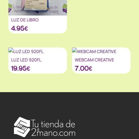
LUZ DE LIBRO
4.95
€
LUZ LED 920FL
WEBCAM CREATIVE
19.95
€
7.00
€