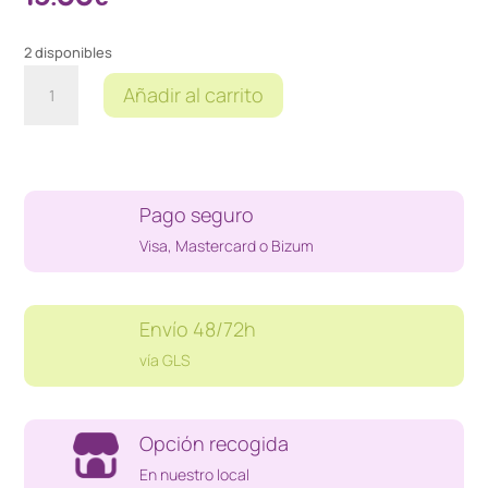
2 disponibles
CONVERTIDOR
Añadir al carrito
DIGITAL
A
BALANCEADO
cantidad
Pago seguro
Visa, Mastercard o Bizum
Envío 48/72h
vía GLS
Opción recogida
En nuestro local