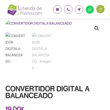
a




CONVERTIDOR DIGITAL A
BALANCEADO
19.00
€