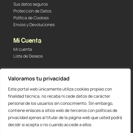
Sus datos seguros
Protección de Datos
Política de Cookies
Envíos y Devoluciones
Mi Cuenta
Mi cuenta
Lista de Deseos
Contacto
Valoramos tu privacidad
Tu Tienda de Segunda Mano, Sambara #101 (Madrid,
28027 – España)
Este portal web únicamente utiliza cookies propias con
912 60 05 55
|
+34 601 23 09 14
finalidad técnica, no recaba ni cede datos de carácter
info@staging.tutiendadesegundamano.com
personal de los usuarios sin conocimiento. Sin embargo,
contiene enlaces a sitios web de terceros con políticas de
privacidad ajenas al titular de la página web que usted podrá
decidir si acepta o no cuando accede a ellos.