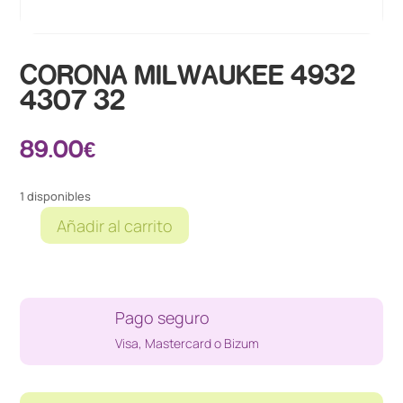
CORONA MILWAUKEE 4932
4307 32
89.00
€
1 disponibles
Añadir al carrito
CORONA
MILWAUKEE
4932
4307
Pago seguro
32
cantidad
Visa, Mastercard o Bizum