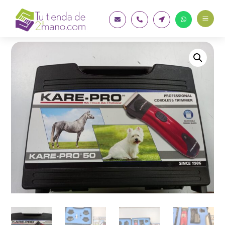
a



