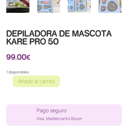
DEPILADORA DE MASCOTA
KARE PRO 50
99.00
€
1 disponibles
Añadir al carrito
DEPILADORA
DE
MASCOTA
KARE
Pago seguro
PRO
50
Visa, Mastercard o Bizum
cantidad