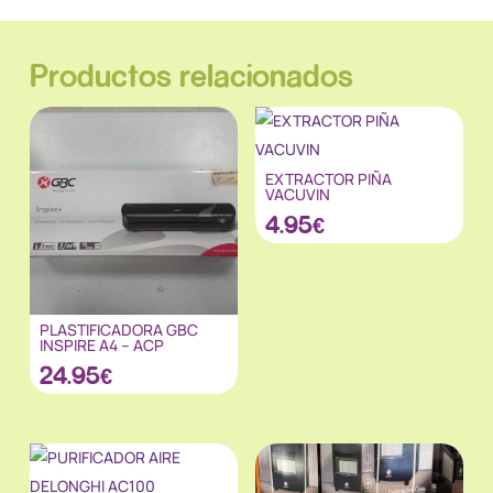
Productos relacionados
EXTRACTOR PIÑA
VACUVIN
4.95
€
PLASTIFICADORA GBC
INSPIRE A4 – ACP
24.95
€