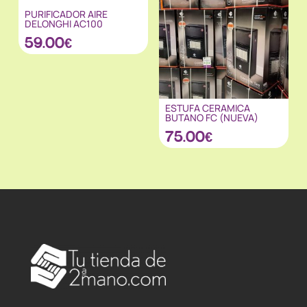
PURIFICADOR AIRE
DELONGHI AC100
59.00
€
ESTUFA CERAMICA
BUTANO FC (NUEVA)
75.00
€