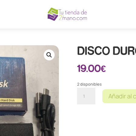
DISCO DUR
19.00
€
2 disponibles
DISCO
Añadir al 
DURO
4TB
HARD
DISK
cantidad