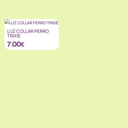
LUZ COLLAR PERRO
TRIXIE
7.00
€