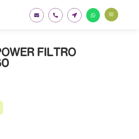
a




POWER FILTRO
60