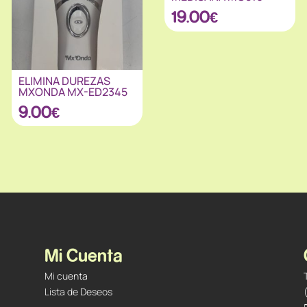
19.00
€
ELIMINA DUREZAS
MXONDA MX-ED2345
9.00
€
Mi Cuenta
Mi cuenta
Lista de Deseos