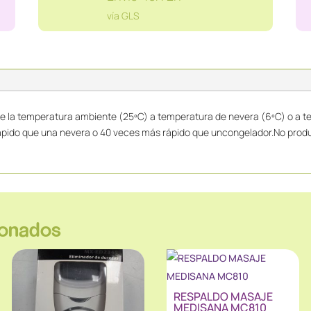
cantidad
vía GLS
e la temperatura ambiente (25ºC) a temperatura de nevera (6ºC) o a t
 rápido que una nevera o 40 veces más rápido que uncongelador.No pr
ionados
RESPALDO MASAJE
MEDISANA MC810