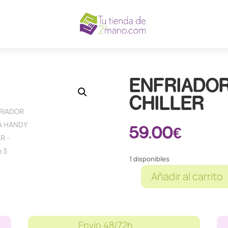
ENFRIADOR
CHILLER
59.00
€
1 disponibles
Añadir al carrito
ENFRIADOR
BEBIDA
HANDY
CHILLER
Envío 48/72h