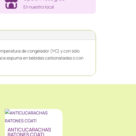
En nuestro local
emperatura de congelador (1ºC) y con sólo
oduce espuma en bebidas carbonatadas o con
ANTICUCARACHAS
RATONES COATI