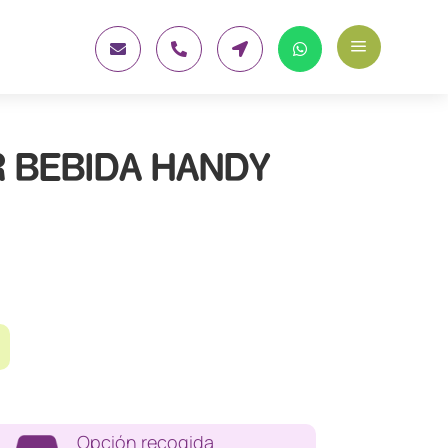
a




 BEBIDA HANDY
Opción recogida