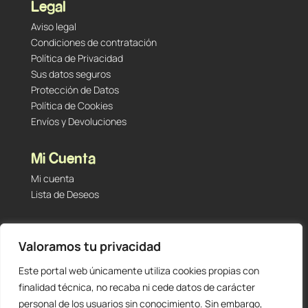
Legal
Aviso legal
Condiciones de contratación
Política de Privacidad
Sus datos seguros
Protección de Datos
Política de Cookies
Envíos y Devoluciones
Mi Cuenta
Mi cuenta
Lista de Deseos
Contacto
Valoramos tu privacidad
Tu Tienda de Segunda Mano, Sambara #101 (Madrid,
28027 – España)
Este portal web únicamente utiliza cookies propias con
912 60 05 55
|
+34 601 23 09 14
finalidad técnica, no recaba ni cede datos de carácter
info@staging.tutiendadesegundamano.com
personal de los usuarios sin conocimiento. Sin embargo,