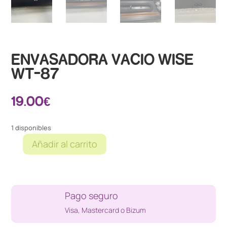
ENVASADORA VACIO WISE
WT-87
19.00
€
1 disponibles
Añadir al carrito
ENVASADORA
VACIO
WISE
WT-
Pago seguro
87
cantidad
Visa, Mastercard o Bizum