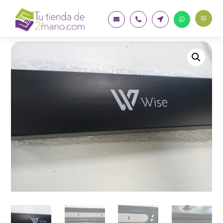
a



