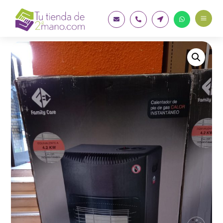
a



