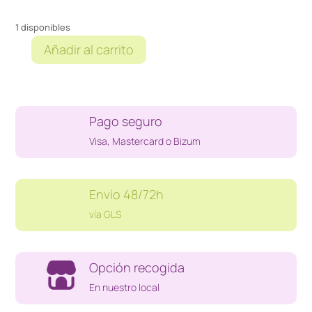
1 disponibles
Añadir al carrito
ESTUFA
CERAMICA
FC
FCCT0021
Pago seguro
cantidad
Visa, Mastercard o Bizum
Envío 48/72h
vía GLS
Opción recogida
En nuestro local