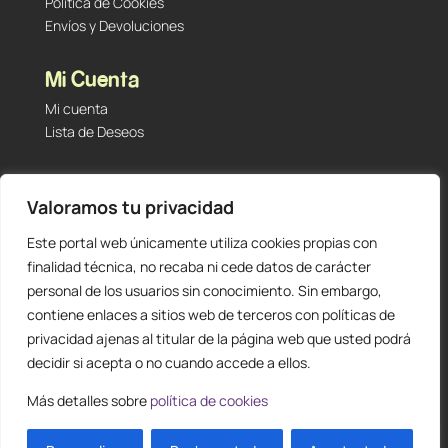
Política de Cookies
Envíos y Devoluciones
Mi Cuenta
Mi cuenta
Lista de Deseos
Contacto
Valoramos tu privacidad
Tu Tienda de Segunda Mano, Sambara #101 (Madrid,
28027 – España)
Este portal web únicamente utiliza cookies propias con
912 60 05 55
|
+34 601 23 09 14
finalidad técnica, no recaba ni cede datos de carácter
info@staging.tutiendadesegundamano.com
personal de los usuarios sin conocimiento. Sin embargo,
contiene enlaces a sitios web de terceros con políticas de
privacidad ajenas al titular de la página web que usted podrá
decidir si acepta o no cuando accede a ellos.
Más detalles sobre
política de cookies
0
ES