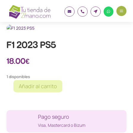
a




F1 2023 PS5
18.00
€
1 disponibles
Añadir al carrito
F1
2023
PS5
cantidad
Pago seguro
Visa, Mastercard o Bizum