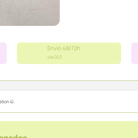
cantidad
Envío 48/72h
vía GLS
tion 4).
ionados