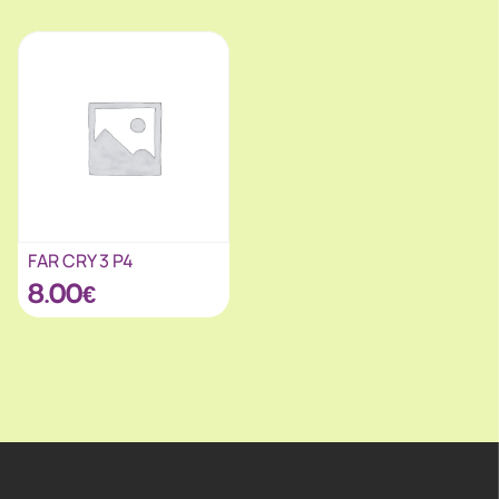
FAR CRY 3 P4
8.00
€