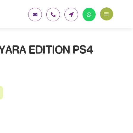
a




 YARA EDITION PS4