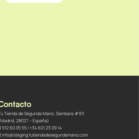
Contacto
Tu Tienda de Segunda Mano, Sambara #101
(Madrid, 28027 – España)
912 60 05 55
|
+34 601 23 09 14
info@staging.tutiendadesegundamano.com