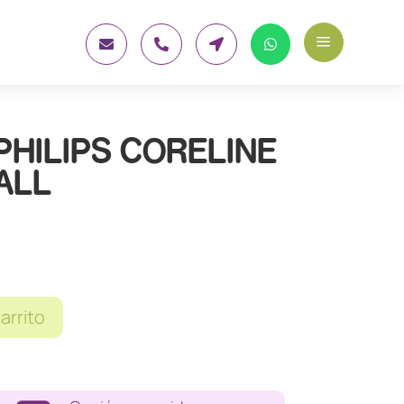
a




PHILIPS CORELINE
ALL
carrito