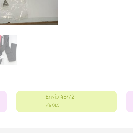
BELT
cantidad
Envío 48/72h
vía GLS