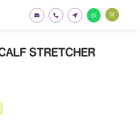
a




 CALF STRETCHER